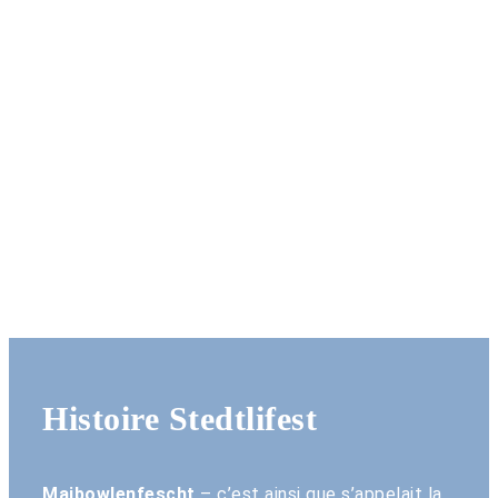
Histoire Stedtlifest
Maibowlenfescht
– c’est ainsi que s’appelait la